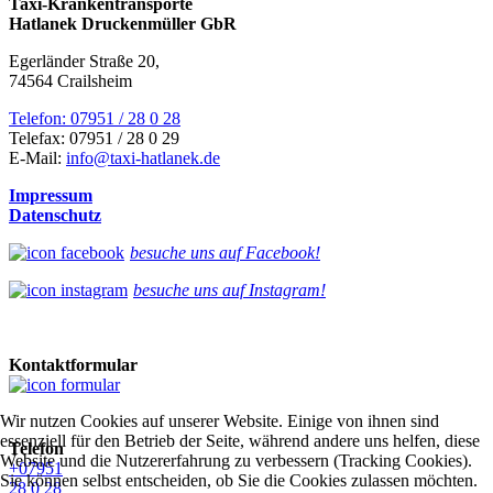
Taxi-Krankentransporte
Hatlanek Druckenmüller GbR
Egerländer Straße 20,
74564 Crailsheim
Telefon: 07951 / 28 0 28
Telefax: 07951 / 28 0 29
E-Mail:
info@taxi-hatlanek.de
Impressum
Datenschutz
besuche uns auf Facebook!
besuche uns auf Instagram!
Kontaktformular
Wir nutzen Cookies auf unserer Website. Einige von ihnen sind
essenziell für den Betrieb der Seite, während andere uns helfen, diese
Telefon
Website und die Nutzererfahrung zu verbessern (Tracking Cookies).
+07951
Sie können selbst entscheiden, ob Sie die Cookies zulassen möchten.
28 0 28