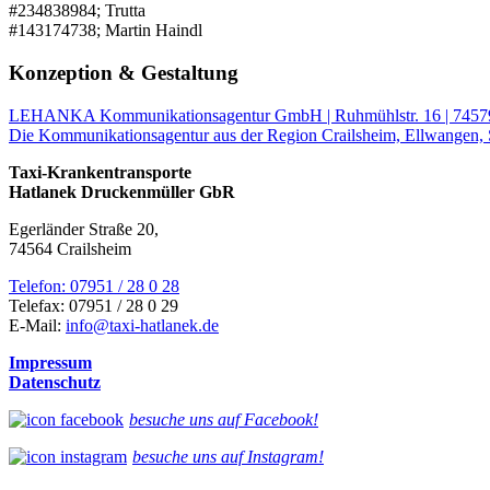
#234838984; Trutta
#143174738; Martin Haindl
Konzeption & Gestaltung
LEHANKA Kommunikationsagentur GmbH | Ruhmühlstr. 16 | 74579
Die Kommunikationsagentur aus der Region Crailsheim, Ellwangen,
Taxi-Krankentransporte
Hatlanek Druckenmüller GbR
Egerländer Straße 20,
74564 Crailsheim
Telefon: 07951 / 28 0 28
Telefax: 07951 / 28 0 29
E-Mail:
info@taxi-hatlanek.de
Impressum
Datenschutz
besuche uns auf Facebook!
besuche uns auf Instagram!