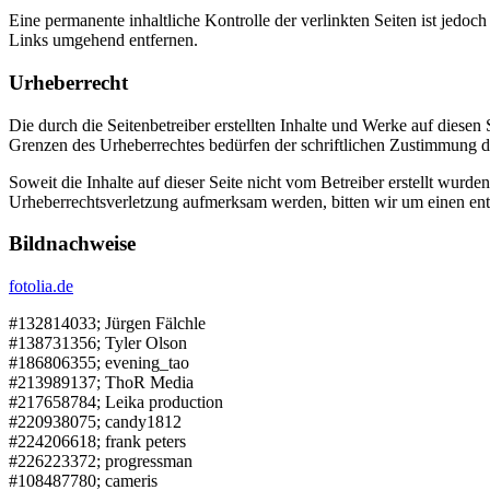
Eine permanente inhaltliche Kontrolle der verlinkten Seiten ist jed
Links umgehend entfernen.
Urheberrecht
Die durch die Seitenbetreiber erstellten Inhalte und Werke auf diese
Grenzen des Urheberrechtes bedürfen der schriftlichen Zustimmung des
Soweit die Inhalte auf dieser Seite nicht vom Betreiber erstellt wurde
Urheberrechtsverletzung aufmerksam werden, bitten wir um einen en
Bildnachweise
fotolia.de
#132814033; Jürgen Fälchle
#138731356; Tyler Olson
#186806355; evening_tao
#213989137; ThoR Media
#217658784; Leika production
#220938075; candy1812
#224206618; frank peters
#226223372; progressman
#108487780; cameris