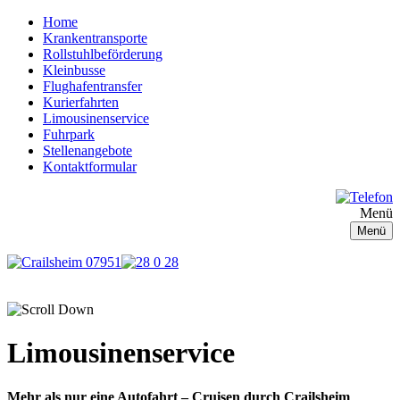
Home
Krankentransporte
Rollstuhlbeförderung
Kleinbusse
Flughafentransfer
Kurierfahrten
Limousinenservice
Fuhrpark
Stellenangebote
Kontaktformular
Menü
Menü
Limousinenservice
Mehr als nur eine Autofahrt –
Cruisen durch Crailsheim